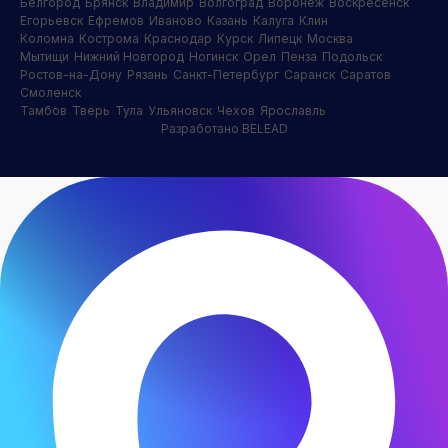
Белгород
Брянск
Владимир
Волгоград
Воронеж
Воскресенск
Егорьевск
Ефремов
Иваново
Казань
Калуга
Клин
Коломна
Кострома
Краснодар
Курск
Липецк
Москва
Мытищи
Нижний Новгород
Ногинск
Орел
Пенза
Подольск
Ростов-на-Дону
Рязань
Санкт-Петербург
Саранск
Саратов
Смоленск
Тамбов
Тверь
Тула
Ульяновск
Чехов
Ярославль
Разработано BELEAD